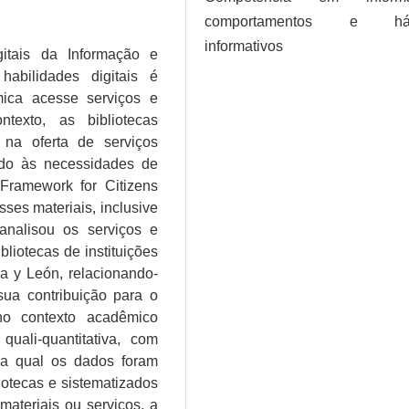
comportamentos e háb
informativos
itais da Informação e
abilidades digitais é
ica acesse serviços e
texto, as bibliotecas
 na oferta de serviços
ndo às necessidades de
Framework for Citizens
ses materiais, inclusive
analisou os serviços e
bliotecas de instituições
a y León, relacionando-
ua contribuição para o
no contexto acadêmico
quali-quantitativa, com
na qual os dados foram
iotecas e sistematizados
ateriais ou serviços, a