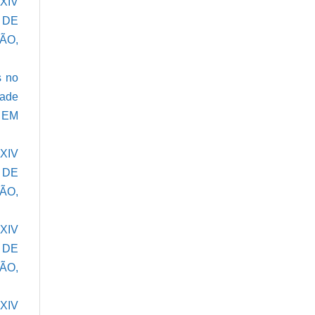
,
XIV
S DE
ÃO,
s no
dade
 EM
,
XIV
S DE
ÃO,
,
XIV
S DE
ÃO,
,
XIV