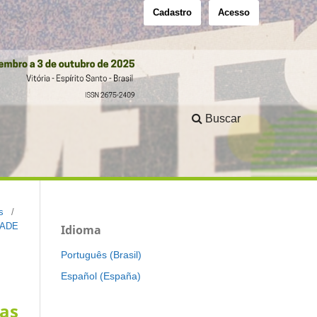
Cadastro
Acesso
Buscar
s
/
DADE
Idioma
Português (Brasil)
Español (España)
cas