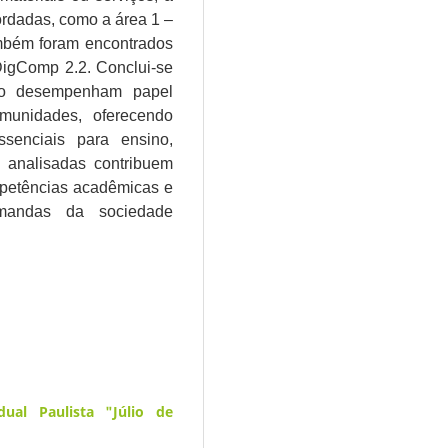
ordadas, como a área 1 –
ambém foram encontrados
DigComp 2.2. Conclui-se
gião desempenham papel
omunidades, oferecendo
senciais para ensino,
s analisadas contribuem
ompetências acadêmicas e
mandas da sociedade
dual Paulista "Júlio de