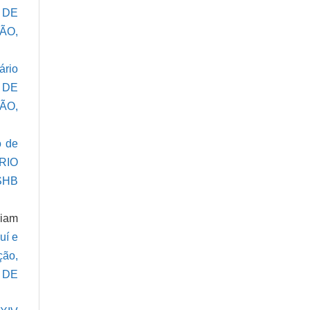
S DE
ÃO,
ário
 DE
ÃO,
o de
RIO
SHB
riam
uí e
ção,
 DE