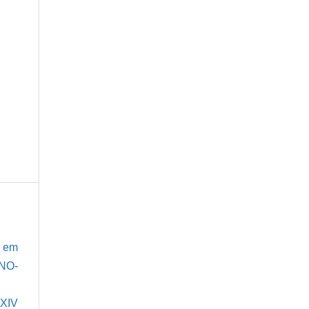
a em
NO-
XIV