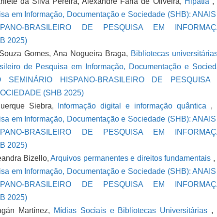
lete da Silva Pereira, Alexandre Faria de Oliveira,
Hipátia
uisa em Informação, Documentação e Sociedade (SHB): ANAI
PANO-BRASILEIRO DE PESQUISA EM INFORMAÇ
 2025)
e Souza Gomes, Ana Nogueira Braga,
Bibliotecas universitária
sileiro de Pesquisa em Informação, Documentação e Socie
 SEMINÁRIO HISPANO-BRASILEIRO DE PESQUISA
CIEDADE (SHB 2025)
querque Siebra,
Informação digital e informação quântica
uisa em Informação, Documentação e Sociedade (SHB): ANAI
PANO-BRASILEIRO DE PESQUISA EM INFORMAÇ
 2025)
eandra Bizello,
Arquivos permanentes e direitos fundamentais
uisa em Informação, Documentação e Sociedade (SHB): ANAI
PANO-BRASILEIRO DE PESQUISA EM INFORMAÇ
 2025)
agán Martínez,
Mídias Sociais e Bibliotecas Universitárias