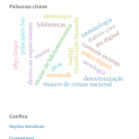
Palavras-chave
tecnologia
terminologia
princípios fair
classificação facetada
bibliotecas
ensino de biblioteconomia
direito ao esquecimento
dublin core
era digital
controle externo
nêgo bispo
museu
isad(g)
mídia digital
ontologia
pnae
crosswalk
descolonização
tesauro de contas nacional
Confira
Seções temáticas
Cronograma