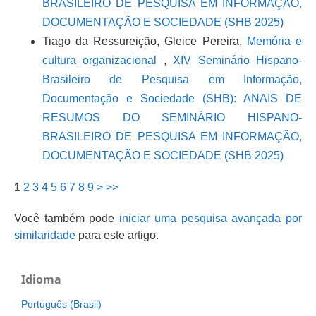
BRASILEIRO DE PESQUISA EM INFORMAÇÃO,
DOCUMENTAÇÃO E SOCIEDADE (SHB 2025)
Tiago da Ressureição, Gleice Pereira,
Memória e
cultura organizacional
,
XIV Seminário Hispano-
Brasileiro de Pesquisa em Informação,
Documentação e Sociedade (SHB): ANAIS DE
RESUMOS DO SEMINÁRIO HISPANO-
BRASILEIRO DE PESQUISA EM INFORMAÇÃO,
DOCUMENTAÇÃO E SOCIEDADE (SHB 2025)
1
2
3
4
5
6
7
8
9
>
>>
Você também pode
iniciar uma pesquisa avançada por
similaridade
para este artigo.
Idioma
Português (Brasil)