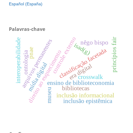
Español (España)
Palavras-chave
controle externo
princípios fair
interoperabilidade
arquivos permanentes
nêgo bispo
isad(g)
pnae
classificação facetada
direito ao esquecimento
ontologia
mídia digital
era digital
crosswalk
ensino de biblioteconomia
bibliotecas
museu
inclusão informacional
inclusão epistêmica