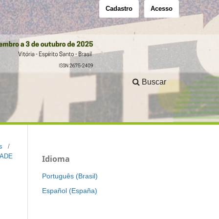
Cadastro
Acesso
Buscar
s
/
DADE
Idioma
Português (Brasil)
Español (España)