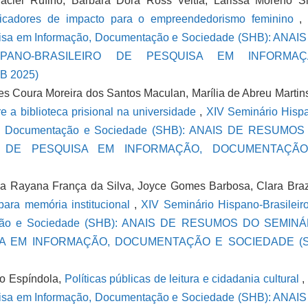
ciel Rufino, Bárbara Dora Ross Veitía, Larissa Moreno Si
dicadores de impacto para o empreendedorismo feminino
uisa em Informação, Documentação e Sociedade (SHB): ANAI
PANO-BRASILEIRO DE PESQUISA EM INFORMAÇ
 2025)
des Coura Moreira dos Santos Maculan, Marília de Abreu Martin
e a biblioteca prisional na universidade
,
XIV Seminário Hisp
ção, Documentação e Sociedade (SHB): ANAIS DE RESUMO
RO DE PESQUISA EM INFORMAÇÃO, DOCUMENTAÇÃ
ma Rayana França da Silva, Joyce Gomes Barbosa, Clara Bra
para memória institucional
,
XIV Seminário Hispano-Brasileir
tação e Sociedade (SHB): ANAIS DE RESUMOS DO SEMINÁ
SA EM INFORMAÇÃO, DOCUMENTAÇÃO E SOCIEDADE (
nto Espíndola,
Políticas públicas de leitura e cidadania cultural
,
uisa em Informação, Documentação e Sociedade (SHB): ANAI