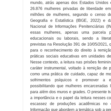
mundo, atrás apenas dos Estados Unidos e
26.876 mulheres privadas de liberdade e
milhões de mulheres, segundo o censo do I
Geografia e Estatística (IBGE, 2022) e 
Nacional de Informações Penitenciárias (
essas mulheres, apenas uma parcela pa
educacionais ou laborais, sendo a liter
previstas na Resolução 391 de 10/05/2021, q
para o reconhecimento do direito à remiç
práticas sociais educativas em unidades de
Nesse contexto, a leitura nas prisões femini
caráter instrumental, voltado à remição de 
como uma prática de cuidado, capaz de mobi
sofrimentos psíquicos e promover a em
possibilitando que mulheres encarceradas
para além dos muros e grades. O presente tr
a importância e o papel da leitura nesses c
escassez de produções acadêmicas no
Informação que abordem a temática sob a per