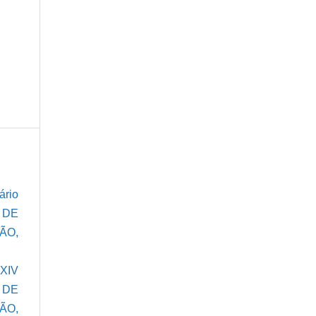
ário
 DE
ÃO,
,
XIV
S DE
ÃO,