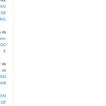
lva,
,
XIV
S DE
ÃO,
s de
ano-
S DO
O E
z de
o de
RIO
SHB
XIV
S DE