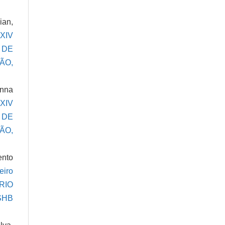
ian,
,
XIV
S DE
ÃO,
enna
XIV
S DE
ÃO,
ento
eiro
ÁRIO
SHB