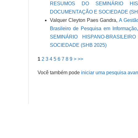
RESUMOS DO SEMINÁRIO HIS
DOCUMENTAÇÃO E SOCIEDADE (SHB
Valquer Cleyton Paes Gandra,
A Gestã
Brasileiro de Pesquisa em Informa
SEMINÁRIO HISPANO-BRASILEI
SOCIEDADE (SHB 2025)
1
2
3
4
5
6
7
8
9
>
>>
Você também pode
iniciar uma pesquisa avan