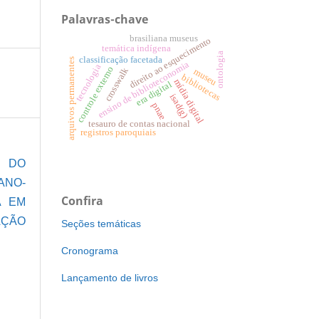
Palavras-chave
brasiliana museus
direito ao esquecimento
temática indígena
ontologia
classificação facetada
arquivos permanentes
ensino de biblioteconomia
tecnologia
controle externo
crosswalk
museu
bibliotecas
mídia digital
era digital
isad(g)
pnae
tesauro de contas nacional
registros paroquiais
 DO
NO-
Confira
A EM
AÇÃO
Seções temáticas
Cronograma
Lançamento de livros