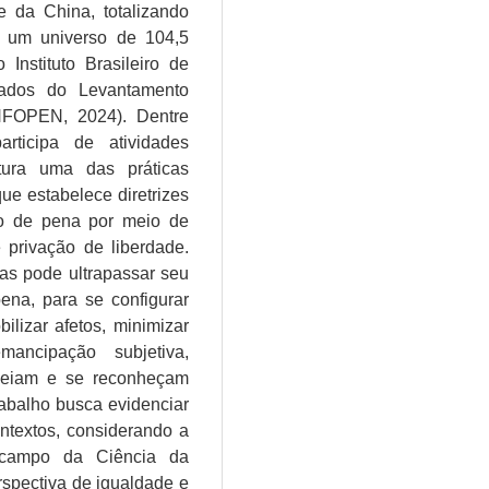
 da China, totalizando
m um universo de 104,5
nstituto Brasileiro de
dados do Levantamento
INFOPEN, 2024). Dentre
rticipa de atividades
atura uma das práticas
ue estabelece diretrizes
ão de pena por meio de
 privação de liberdade.
nas pode ultrapassar seu
pena, para se configurar
lizar afetos, minimizar
ancipação subjetiva,
 leiam e se reconheçam
abalho busca evidenciar
ontextos, considerando a
 campo da Ciência da
spectiva de igualdade e