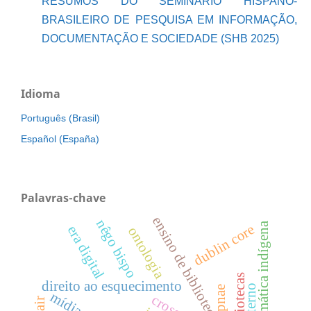
RESUMOS DO SEMINÁRIO HISPANO-
BRASILEIRO DE PESQUISA EM INFORMAÇÃO,
DOCUMENTAÇÃO E SOCIEDADE (SHB 2025)
Idioma
Português (Brasil)
Español (España)
Palavras-chave
ensino de biblioteconomia
nêgo bispo
temática indígena
dublin core
era digital
ontologia
bibliotecas
direito ao esquecimento
pnae