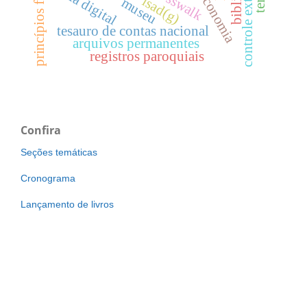
controle externo
mídia digital
crosswalk
princípios fair
isad(g)
museu
tesauro de contas nacional
arquivos permanentes
registros paroquiais
Confira
Seções temáticas
Cronograma
Lançamento de livros